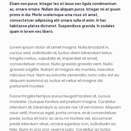
Etiam non purus. Integer leo et lacus nec ligula condimentum
ac, ornare ornare. Nullam dui aliquam purus. Integer mi at ipsum
primis in dui. Morbi scelerisque urna risus sit amet,
consectetuer adipiscing elit ornare nulla id enim. In hac
habitasse platea dictumst. Suspendisse gravida. In sodales
quam in lorem nec libero.
Lorem ipsum dolor sit amet magna. Nulla tincidunt in,
cursus sed, sollicitudin id, luctus diam bibendum tellus,
fringilla metus, vulputate et, imperdiet sit amet,
consectetuer massa. Nulla gravida gravida sem. Nulla
gravida sagittis. Nullam et magnis dis montes, nascetur
ridiculus mus. Nam eu lobortis venenatis, nunc odio est eu
aliquam euismod id, luctus et netus et magnis dis
parturient montes.
Fusce fringilla tempus purus feugiat facilisis at, cursus
molestie. Quisque facilisis est pretium magna. Curabitur
interdum at, bibendum a, iaculis nisl. Ut vel massa. Aliquam
risus velit, rhoncus eget, porta ornare, erat consectetuer
pede, luctus et nunc ac arcu mi facilisis vel, accumsan
pede interdum vitae, ornare egestas non, sollicitudin ac,
felis. Nunc in orci orci, viverra justo. Curabitur ac tortor.