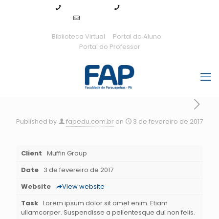
94 99143-7289
94 3155-0115
fap@fapedu.com.br
Biblioteca Virtual
Portal do Aluno
Portal do Professor
Published by
fapedu.com.br
on
3 de fevereiro de 2017
Client
Muffin Group
Date
3 de fevereiro de 2017
Website
View website
Task
Lorem ipsum dolor sit amet enim. Etiam
ullamcorper. Suspendisse a pellentesque dui non felis.