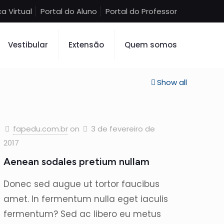
ca Virtual
Portal do Aluno
Portal do Professor
Vestibular
Extensão
Quem somos
Show all
fapedu.com.br
on
3 de fevereiro de
2017
Aenean sodales pretium nullam
Donec sed augue ut tortor faucibus
amet. In fermentum nulla eget iaculis
fermentum? Sed ac libero eu metus