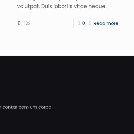
volutpat. Duis lobortis vitae neque.
122
0
Read more
e contar com um corpo