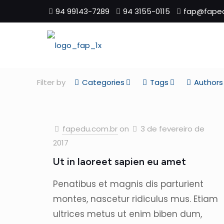
94 99143-7289
94 3155-0115
fap@faped
Filter by
Categories
Tags
Authors
fapedu.com.br
on
3 de fevereiro de
2017
Ut in laoreet sapien eu amet
Penatibus et magnis dis parturient
montes, nascetur ridiculus mus. Etiam
ultrices metus ut enim biben dum,