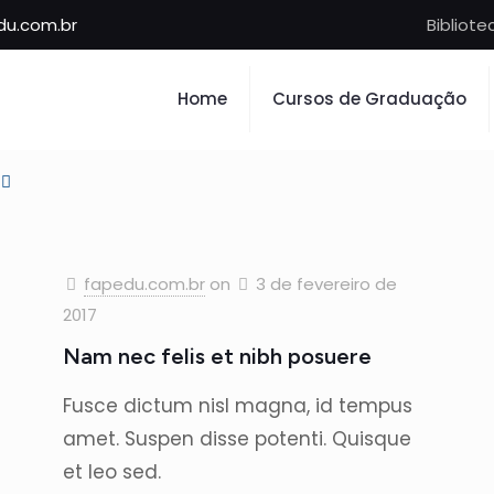
u.com.br
Bibliote
Home
Cursos de Graduação
fapedu.com.br
on
3 de fevereiro de
2017
Nam nec felis et nibh posuere
Fusce dictum nisl magna, id tempus
amet. Suspen disse potenti. Quisque
et leo sed.