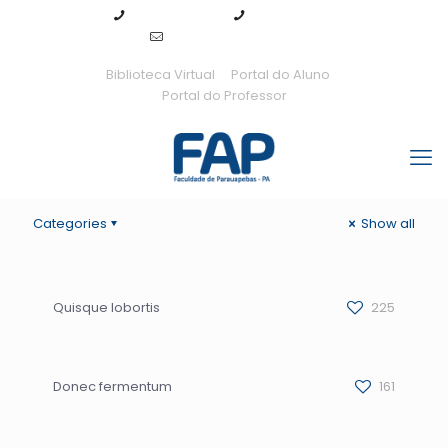
94 99143-7289
94 3155-0115
fap@fapedu.com.br
Biblioteca Virtual
Portal do Aluno
Portal do Professor
Categories
Show all
Quisque lobortis
225
Donec fermentum
161