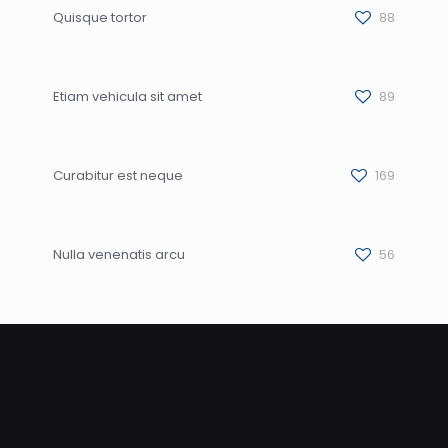
Quisque tortor
88
Etiam vehicula sit amet
89
Curabitur est neque
169
Nulla venenatis arcu
56