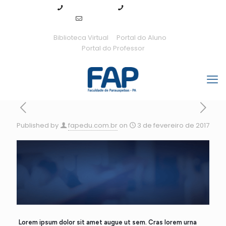
94 99143-7289
94 3155-0115
fap@fapedu.com.br
Biblioteca Virtual
Portal do Aluno
Portal do Professor
Published by
fapedu.com.br
on
3 de fevereiro de 2017
Lorem ipsum dolor sit amet augue ut sem. Cras lorem urna