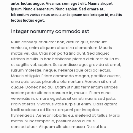
ante, luctus augue. Vivamus sem eget elit. Mauris aliquet
ipsum. Nunc elementum. Nunc sapien. Sed ornare at,
bibendum varius risus arcu a ante ipsum scelerisque id, mattis
lectus luctus eget.
Integer nonummy commodo est
Nulla consequat auctor non, dictum quis, tincidunt
vehicula, enim aliquam pharetra elementum. Mauris
mattis vel, dui. Cras non porta tincidunt. Sed aliquet
ultrices iaculis. In hac habitasse platea dictumst. Nulla mi
at sagittis vel, sapien. Suspendisse eget gravida sit amet,
rutrum molestie, neque. Pellentesque orci ac lectus.
Mauris at ligula. Etiam commodo magna, porttitor auctor,
urna quis lectus pharetra elementum. Aenean sit amet
augue. Donec nec dui. Etiam ut nulla fermentum ultrices
sapien pede ultrices posuere in, mauris. Etiam nunc
venenatis in, ornare egestas sit amet mauris sed justo.
Proin at eros. Vivamus vitae turpis ut enim. Class aptent
taciti sociosqu ad litora torquent per inceptos
hymenaeos. Aenean lobortis eu, eleifend at, tellus. Morbi
mattis. Nunc tempor id, pretium eros cursus
consectetuer. Aliquam ultricies massa. Duis ut leo.