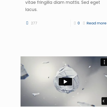
vitae fringilla diam mattis. Sed eget
lacus.
277
0
Read more