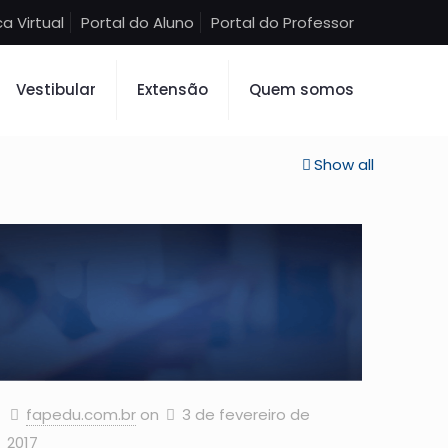
ca Virtual
Portal do Aluno
Portal do Professor
Vestibular
Extensão
Quem somos
Show all
fapedu.com.br
on
3 de fevereiro de
2017