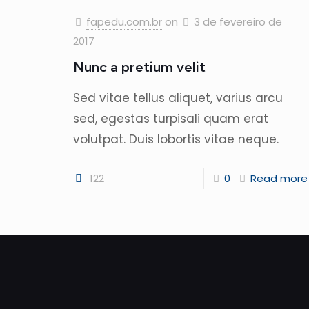
fapedu.com.br
on
3 de fevereiro de
2017
Nunc a pretium velit
Sed vitae tellus aliquet, varius arcu
sed, egestas turpisali quam erat
volutpat. Duis lobortis vitae neque.
122
0
Read more