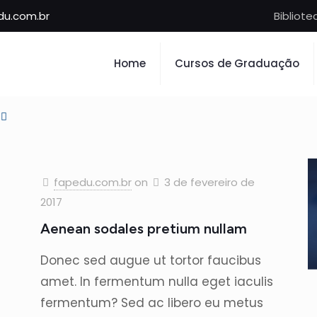
u.com.br
Bibliote
Home
Cursos de Graduação
fapedu.com.br
on
3 de fevereiro de
2017
Aenean sodales pretium nullam
Donec sed augue ut tortor faucibus
amet. In fermentum nulla eget iaculis
fermentum? Sed ac libero eu metus