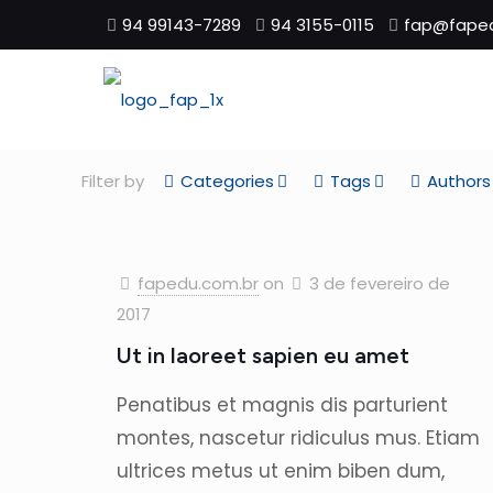
94 99143-7289
94 3155-0115
fap@faped
Filter by
Categories
Tags
Authors
fapedu.com.br
on
3 de fevereiro de
2017
Ut in laoreet sapien eu amet
Penatibus et magnis dis parturient
montes, nascetur ridiculus mus. Etiam
ultrices metus ut enim biben dum,